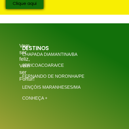
Clique aqui
Vem
DESTINOS
ser
CHAPADA DIAMANTINA/BA
feliz,
Vem
JERICOACOARA/CE
ser
FERNANDO DE NORONHA/PE
Fortur!
LENÇÓIS MARANHESES/MA
CONHEÇA +