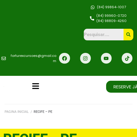
(84) 99864-1007
(84) 99960-0720
(84) 98809-4260
forturexcursoes@gmail.co
m
RESERVE JÁ
PAGINA INICIAL
/
RECIFE – PE