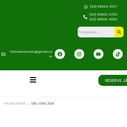
(84) 99864-1007
(84) 99960-0720
(84) 98809-4260
forturexcursoes@gmail.co
m
RESERVE JÁ
PAGINA INICIAL
/
SÃO JOAO 2026