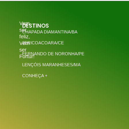
Vem
DESTINOS
ser
CHAPADA DIAMANTINA/BA
feliz,
Vem
JERICOACOARA/CE
ser
FERNANDO DE NORONHA/PE
Fortur!
LENÇÓIS MARANHESES/MA
CONHEÇA +