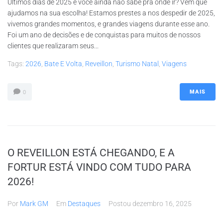
Últimos dias de 2025 e você ainda não sabe pra onde ir? Vem que
ajudamos na sua escolha! Estamos prestes a nos despedir de 2025,
vivemos grandes momentos, e grandes viagens durante esse ano.
Foi um ano de decisões e de conquistas para muitos de nossos
clientes que realizaram seus...
Tags:
2026
,
Bate E Volta
,
Reveillon
,
Turismo Natal
,
Viagens
MAIS
0
O REVEILLON ESTÁ CHEGANDO, E A
FORTUR ESTÁ VINDO COM TUDO PARA
2026!
Por
Mark GM
Em
Destaques
Postou
dezembro 16, 2025