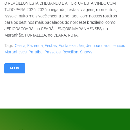
O REVÉILLON ESTÁ CHEGANDO E A FORTUR ESTÁ VINDO COM
TUDO PARA 2026! 2026 chegando, festas, viagens, momentos ,
issso e muito mais você encontra por aqui com nossos roteiros
para os destinos mais badalados do nordeste brazileiro, como
JERICOACOARA, no CEARÁ, LENÇÓIS MARANHENSES, no
Maranhão, FORTALEZA, no CEARÁ, ROTA...
Tags:
Ceara
,
Fazenda
,
Festas
,
Fortaleza
,
Jeri
,
Jericoacoara
,
Lencois
Maranheses
,
Paraiba
,
Passeios
,
Reveillon
,
Shows
MAIS