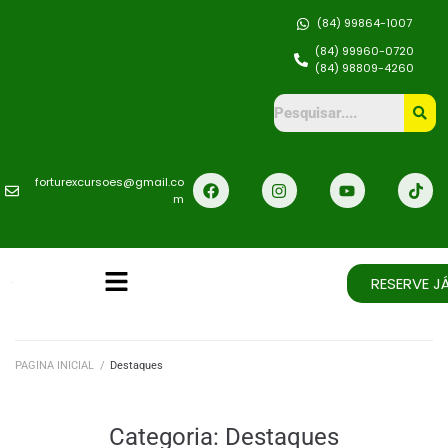
(84) 99864-1007
(84) 99960-0720
(84) 98809-4260
forturexcursoes@gmail.co
m
RESERVE JÁ
PAGINA INICIAL
/
Destaques
Categoria:
Destaques