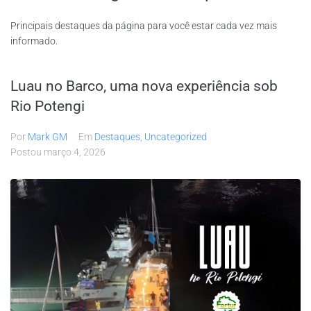
Principais destaques da página para você estar cada vez mais
informado.
Luau no Barco, uma nova experiência sob
Rio Potengi
Por
Mark GM
Em
Destaques
,
Uncategorized
Postou
março 4, 2026