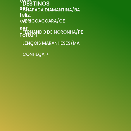
Vem
DESTINOS
ser
CHAPADA DIAMANTINA/BA
feliz,
Vem
JERICOACOARA/CE
ser
FERNANDO DE NORONHA/PE
Fortur!
LENÇÓIS MARANHESES/MA
CONHEÇA +