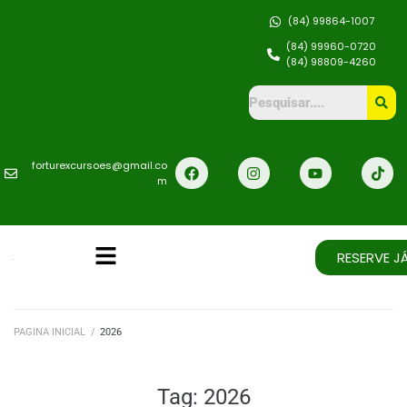
(84) 99864-1007
(84) 99960-0720
(84) 98809-4260
forturexcursoes@gmail.co
m
RESERVE JÁ
PAGINA INICIAL
/
2026
Tag:
2026