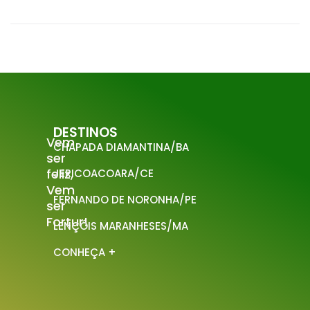
DESTINOS
Vem
CHAPADA DIAMANTINA/BA
ser
feliz,
JERICOACOARA/CE
Vem
FERNANDO DE NORONHA/PE
ser
Fortur!
LENÇÓIS MARANHESES/MA
CONHEÇA +